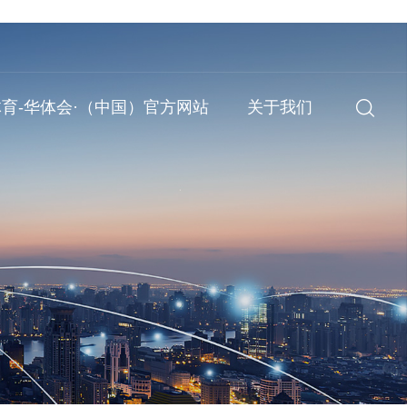
育-华体会·（中国）官方网站
关于我们