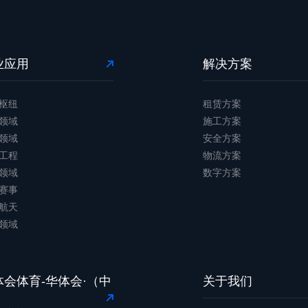
业应用
解决方案
枢纽
租赁方案
领域
施工方案
领域
安全方案
工程
物流方案
领域
数字方案
赛事
航天
领域
体会体育-华体会·（中
关于我们