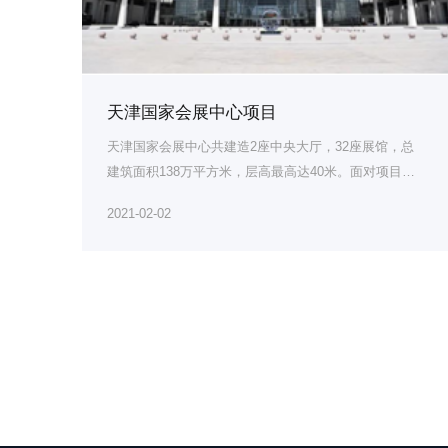
天津国家会展中心项目
天津国家会展中心共建造2座中央大厅，32座展馆，总
建筑面积138万平方米，层高最高达40米。面对项目体
量大、...
2021-02-02