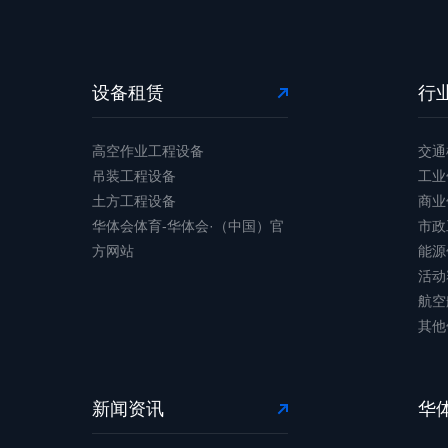
设备租赁
行
高空作业工程设备
交通
吊装工程设备
工业
土方工程设备
商业
华体会体育-华体会·（中国）官
市政
方网站
能源
活动
航空
其他
新闻资讯
华