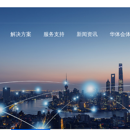
解决方案
服务支持
新闻资讯
华体会体