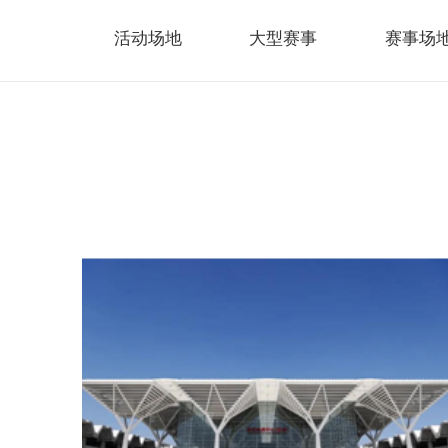
活动场地
大型赛事
赛事场