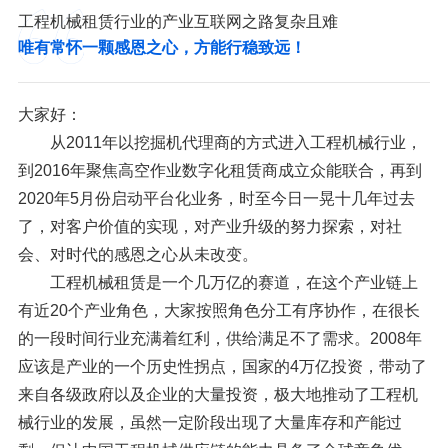
工程机械租赁行业的产业互联网之路复杂且难
唯有常怀一颗感恩之心，方能行稳致远！
大家好：
从
2011
年以挖掘机代理商的方式进入工程机械行业，
到
2016
年聚焦高空作业数字化租赁商成立众能联合，再到
2020
年
5
月份启动平台化业务，时至今日一晃十几年过去
了，对客户价值的实现，对产业升级的努力探索，对社
会、对时代的感恩之心从未改变。
工程机械租赁是一个几万亿的赛道，在这个产业链上
有近
20
个产业角色，大家按照角色分工有序协作，在很长
的一段时间行业充满着红利，供给满足不了需求。
2008
年
应该是产业的一个历史性拐点，国家的
4
万亿投资，带动了
来自各级政府以及企业的大量投资，极大地推动了工程机
械行业的发展，虽然一定阶段出现了大量库存和产能过