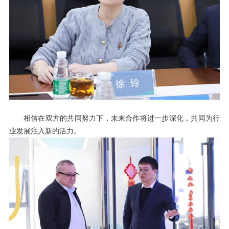
相信在双方的共同努力下，未来合作将进一步深化，共同为行
业发展注入新的活力。