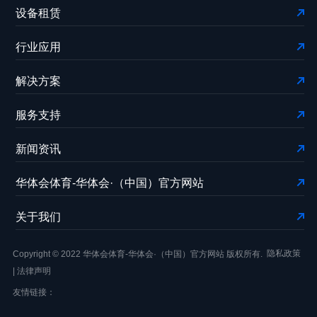
设备租赁
行业应用
解决方案
服务支持
新闻资讯
华体会体育-华体会·（中国）官方网站
关于我们
隐私政策
Copyright © 2022 华体会体育-华体会·（中国）官方网站 版权所有.
|
法律声明
友情链接：