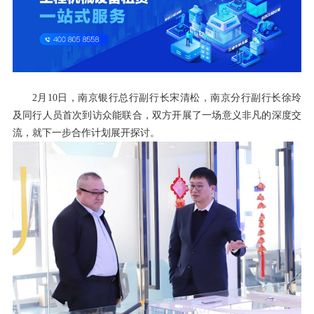
2月10日，南京银行总行副行长宋清松，南京分行副行长徐玲
及同行人员首次到访众能联合，双方开展了一场意义非凡的深度交
流，就下一步合作计划展开探讨。