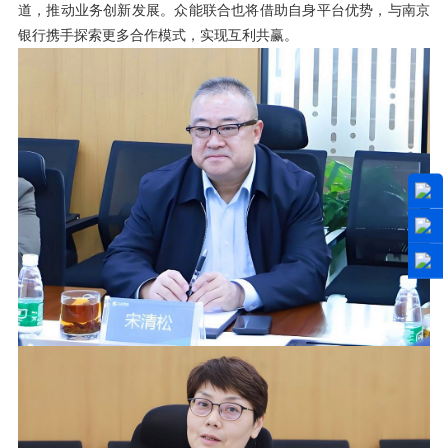
道，推动业务创新发展。众能联合也将借助自身平台优势，与南京
银行携手探索更多合作模式，实现互利共赢。