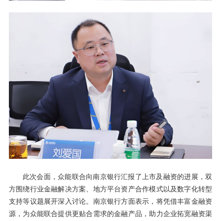
此次会面，众能联合向南京银行汇报了上市及融资的进展，双
方围绕行业金融解决方案、地方平台资产合作模式以及数字化转型
支持等议题展开深入讨论。南京银行方面表示，将凭借丰富金融资
源，为众能联合提供更贴合需求的金融产品，助力企业拓宽融资渠