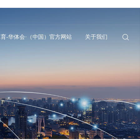
育-华体会·（中国）官方网站
关于我们