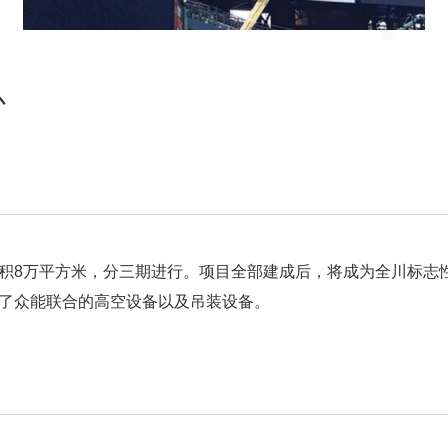
心
积8万平方米，分三期进行。项目全部建成后，将成为全川标志
了众能联合的高空设备以及吊装设备。