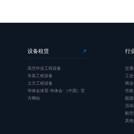
设备租赁
行
高空作业工程设备
交通
吊装工程设备
工业
土方工程设备
商业
华体会体育-华体会·（中国）官
市政
方网站
能源
活动
航空
其他